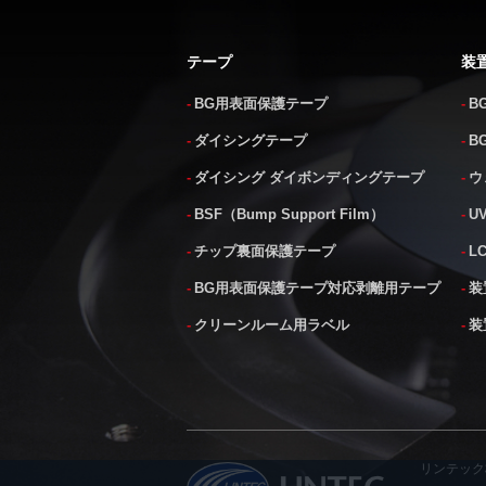
テープ
装
BG用表面保護テープ
B
ダイシングテープ
B
ダイシング ダイボンディングテープ
ウ
BSF（Bump Support Film）
U
チップ裏面保護テープ
L
BG用表面保護テープ対応剥離用テープ
装
クリーンルーム用ラベル
装
リンテッ