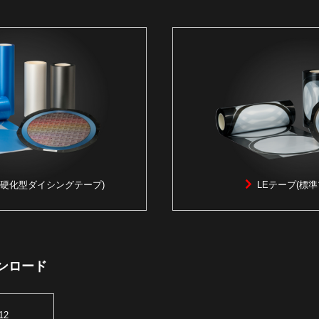
UV硬化型ダイシングテープ)
LEテープ
(標
ンロード
12