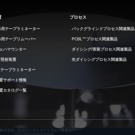
置
プロセス
G用テープラミネーター
バックグラインドプロセス関連製品
G用テープリムーバー
PCBL™プロセス関連製品
ェハマウンター
ダイシング/実装プロセス関連製品
V照射装置
先ダイシングプロセス関連製品
Cテープラミネーター
置サポート情報
置カタログ一覧
ク株式会社
アドバンストマテリアルズ事業部門