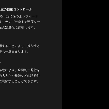
照度の自動コントロール
力を一定に保つようフィード
よりランプ寿命まで照度を一
産の定量化に貢献します。
用することにより、操作性と
率も一層高まります。
射
移動により、全面均一照射を
の大きさや種類などの諸条件
に調節することができます。