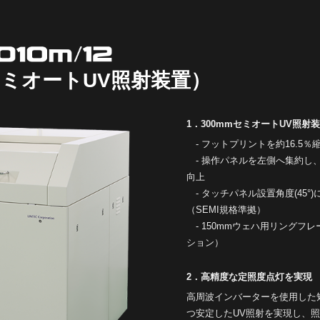
セミオートUV照射装置）
1．300mmセミオートUV照
- フットプリントを約16.5％
- 操作パネルを左側へ集約し
向上
- タッチパネル設置角度(45°
（SEMI規格準拠）
- 150mmウェハ用リングフ
ション）
2．高精度な定照度点灯を実現
高周波インバーターを使用した
つ安定したUV照射を実現し、