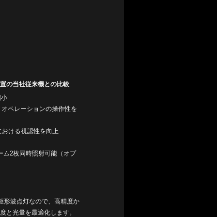
射装置の当社従来機との比較
縮小
、オペレーションの操作性を
)における視認性を向上
レーム2枚同時照射可能（オプ
矩形波点灯なので、高精度か
照度と光量を最適化します。