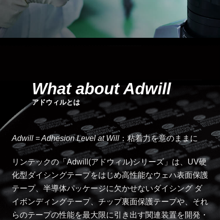
What about Adwill
アドウィルとは
Adwill = Adhesion Level at Will
：粘着力を意のままに
リンテックの「Adwill(アドウィル)シリーズ」は、UV硬
化型ダイシングテープをはじめ高性能なウェハ表面保護
テープ、半導体パッケージに欠かせないダイシング ダ
イボンディングテープ、チップ裏面保護テープや、それ
らのテープの性能を最大限に引き出す関連装置を開発・